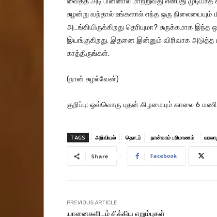
வைத்த அடி பின்னால் மாற்றுவது என்பது முடியாத 
சுழன்று வந்தால் உங்களால் எந்த ஒரு நிலையையும் 
அடங்கியிருக்கிறது தெரியுமா? சுருக்கமாக இந்த
இயங்குகிறது. இதனை இன்னும் விரிவாக அடுத்த ப
காத்திருங்கள்.
(நான் சுழல்வேன்)
குறிப்பு: ஒவ்வொரு புதன் கிழமையும் காலை 6 மண
TAGS
அறிவியல்
தொடர்
நான்காம் பரிமாணம்
வரலா
Facebook
Share
PREVIOUS ARTICLE
யானைகளிடம் சிக்கிய எறும்புகள்