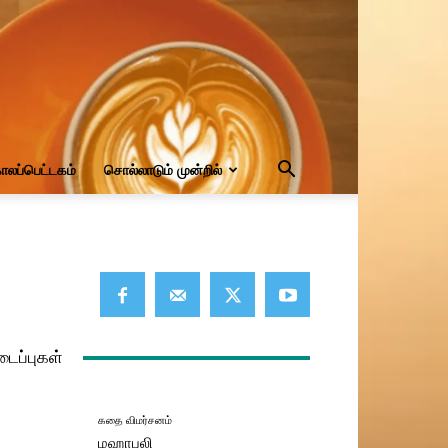
ாலப்பெட்டகம்
சொல்லாடும் முன்றில்
டைப்புகள்
கதை விமர்சனம்
மஹாபலி