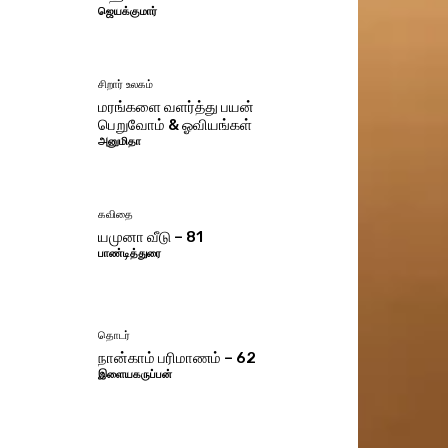
ஜெயக்குமார்
சிறார் உலகம்
மரங்களை வளர்த்து பயன்
பெறுவோம் & ஓவியங்கள்
அனுமிதா
கவிதை
யமுனா வீடு – 81
பாண்டித்துரை
தொடர்
நான்காம் பரிமாணம் – 62
இளையகருப்பன்