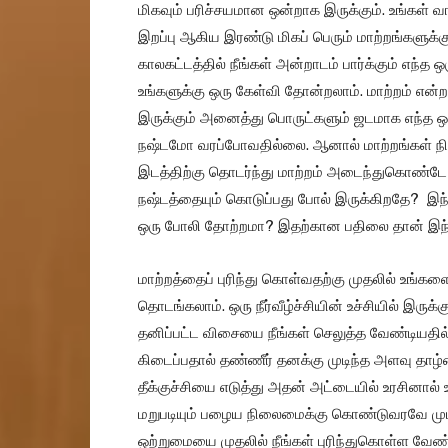
மிகவும் பரிச்சயமான ஒன்றாக இருக்கும். உங்கள் வாழ்
இறப்பு ஆகிய இரண்டு மிகப் பெரும் மாற்றங்களுக்
காலகட்டத்தில் நீங்கள் அன்றாடம் பார்க்கும் எந்த 
உங்களுக்கு ஒரு கேள்வி தோன்றலாம். மாற்றம் என
இருக்கும் அனைத்து பொருட்களும் ஜடமாக எந்த ஒர
நஷ்டமோ வரப்போவதில்லை. ஆனால் மாற்றங்கள் நிகழ
இடத்திற்கு தொடர்ந்து மாற்றம் அடைந்துகொண்டே ஓ
நஷ்டத்தையும் கொடுப்பது போல் இருக்கிறதே? இ
ஒரு போலி தோற்றமா? இதற்கான பதிலை தான் இந்
மாற்றத்தைப் புரிந்து கொள்வதற்கு முதலில் உங்களை
தொடங்கலாம். ஒரு நீர்வீழ்ச்சியின் உச்சியில் இருக்
தனிப்பட்ட விசையை நீங்கள் செலுத்த வேண்டியதில்ல
கிடைப்பதால் தண்ணீர் தனக்கு முடிந்த அளவு தாழ்
தீக்குச்சியை எடுத்து அதன் அட்டையில் உரசினால்
மறுபடியும் பழைய நிலைமைக்கு கொண்டுவரவே முடி
ஒற்றுமையை முதலில் நீங்கள் புரிந்துகொள்ள வேண