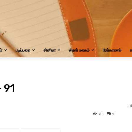
்
படிப்பறை
சினிமா
சிறார் உலகம்
நேர்காணல்
க
– 91
ப
75
1