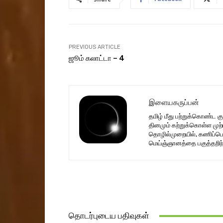
PREVIOUS ARTICLE
ஜூம் கலாட்டா – 4
இளையகருப்பன்
தமிழ் மீது பற்றுக்கொண்ட 
தினமும் கற்றுக்கொள்ள மு
தொழில்முறையில், கணிப்பொ
மெய்ஞ்ஞானத்தை பகுத்தறிந்த
தொடர்புடைய பதிவுகள்