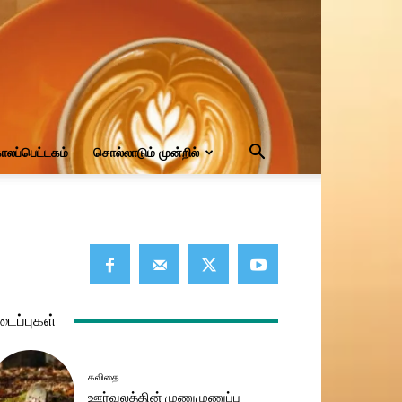
ாலப்பெட்டகம்
சொல்லாடும் முன்றில்
டைப்புகள்
கவிதை
ஊர்வலத்தின் முணுமுணுப்பு