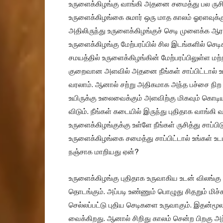
உருளைக்கிழங்கு வாங்கி அதனை சமைத்து பல ருசியா
உருளைக்கிழங்கை சுமார் ஒரு மாத காலம் ஓரளவுக்கு 
அதிலிருந்து உருளைக்கிழங்குச் செடி முளைக்க ஆரம
உருளைக்கிழங்கு மேற்பரப்பில் சில இடங்களில் செடி
சமயத்தில் உருளைக்கிழங்கின் மேற்பரப்பிலுள்ள மற்
குறைவான அளவில் அதனை நீங்கள் சாப்பிட்டால் உ
வரலாம். ஆனால் சற்று அதிகமாக அந்த பச்சை நிற உ
உயிருக்கு உலைவைக்கும் அளவிற்கு மிகவும் கொட
விடும். நீங்கள் கடையில் இருந்து புதிதாக வாங்க
உருளைக்கிழங்குக்கு உள்ளே நீங்கள் ருசித்து சாப்பி
உருளைக்கிழங்கை சமைத்து சாப்பிட்டால் உங்கள் உடம
நஞ்சாக மாறியது ஏன்?
உருளைக்கிழங்கு புதிதாக உருவாகிய உடன் விலங்
தொடங்கும். அப்படி உண்ணும் பொழுது சிதறும் மிச்
செல்லப்பட்டு புதிய செடிகளை உருவாகும். இதன்ம
வைக்கிறது. ஆனால் சிறிது காலம் சென்ற பிறகு அந