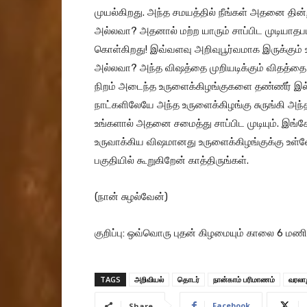
முயல்கிறது. அந்த சமயத்தில் நீங்கள் அதனை தின்ற
அல்லவா? அதனால் மற்ற யாரும் சாப்பிட முடியாத
கொள்கிறது! இவ்வளவு அறிவுபூர்வமாக இருக்கும
அல்லவா? அந்த விஷத்தை முறியடிக்கும் விதத்தை ஆ
நிறம் அடைந்த உருளைக்கிழங்குகளை தண்ணீர் இல்லா
நாட்களிலேயே அந்த உருளைக்கிழங்கு சுருங்கி அந்
உங்களால் அதனை சமைத்து சாப்பிட முடியும். இங்க
உருவாக்கிய விஷமானது உருளைக்கிழங்குக்கு உள்ளே
பகுதியில் கூறுகிறேன் காத்திருங்கள்.
(நான் சுழல்வேன்)
குறிப்பு: ஒவ்வொரு புதன் கிழமையும் காலை 6 மண
TAGS
அறிவியல்
தொடர்
நான்காம் பரிமாணம்
வரலா
Facebook
Share