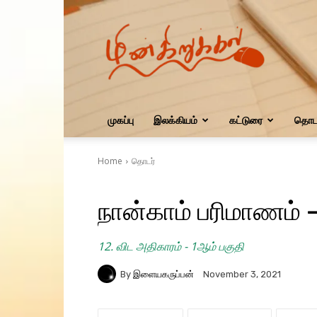
மின்கிறுக்கல்
முகப்பு
இலக்கியம்
கட்டுரை
தொடர
Home
தொடர்
நான்காம் பரிமாணம் 
12. விட அதிகாரம் - 1ஆம் பகுதி
By
இளையகருப்பன்
November 3, 2021