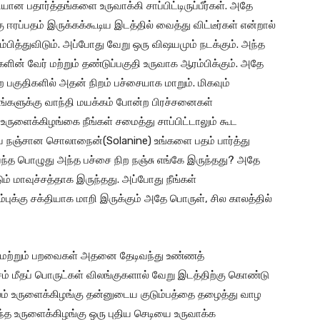
ன பதார்த்தங்களை உருவாக்கி சாப்பிட்டிருப்பீர்கள். அதே
ஈரப்பதம் இருக்கக்கூடிய இடத்தில் வைத்து விட்டீர்கள் என்றால்
்பித்துவிடும். அப்போது வேறு ஒரு விஷயமும் நடக்கும். அந்த
களின் வேர் மற்றும் தண்டுப்பகுதி உருவாக ஆரம்பிக்கும். அதே
ற பகுதிகளில் அதன் நிறம் பச்சையாக மாறும். மிகவும்
ங்களுக்கு வாந்தி மயக்கம் போன்ற பிரச்சனைகள்
ருளைக்கிழங்கை நீங்கள் சமைத்து சாப்பிட்டாலும் கூட
ிய நஞ்சான சொலாநைன்(Solanine) உங்களை பதம் பார்த்து
ி வந்த பொழுது அந்த பச்சை நிற நஞ்சு எங்கே இருந்தது? அதே
டும் மாவுச்சத்தாக இருந்தது. அப்போது நீங்கள்
்புக்கு சக்தியாக மாறி இருக்கும் அதே பொருள், சில காலத்தில்
கு மற்றும் பறவைகள் அதனை தேடிவந்து உண்ணத்
சம் மீதப் பொருட்கள் விலங்குகளால் வேறு இடத்திற்கு கொண்டு
ூலம் உருளைக்கிழங்கு தன்னுடைய குடும்பத்தை தழைத்து வாழ
்த உருளைக்கிழங்கு ஒரு புதிய செடியை உருவாக்க