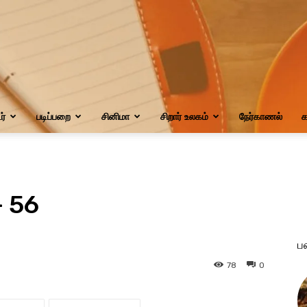
்
படிப்பறை
சினிமா
சிறார் உலகம்
நேர்காணல்
க
– 56
ப
78
0