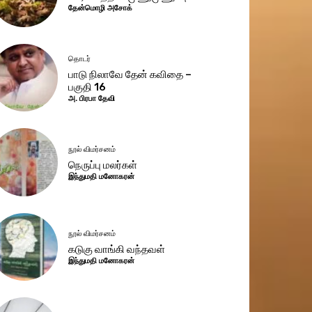
தேன்மொழி அசோக்
தொடர்
பாடு நிலாவே தேன் கவிதை –
பகுதி 16
அ. பிரபா தேவி
நூல் விமர்சனம்
நெருப்பு மலர்கள்
இந்துமதி மனோகரன்
நூல் விமர்சனம்
கடுகு வாங்கி வந்தவள்
இந்துமதி மனோகரன்