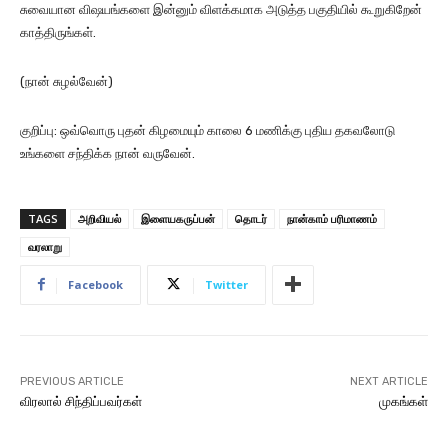
சுவையான விஷயங்களை இன்னும் விளக்கமாக அடுத்த பகுதியில் கூறுகிறேன்
காத்திருங்கள்.
(நான் சுழல்வேன்)
குறிப்பு: ஒவ்வொரு புதன் கிழமையும் காலை 6 மணிக்கு புதிய தகவலோடு
உங்களை சந்திக்க நான் வருவேன்.
TAGS
அறிவியல்
இளையகருப்பன்
தொடர்
நான்காம் பரிமாணம்
வரலாறு
Facebook
Twitter
PREVIOUS ARTICLE
NEXT ARTICLE
விரலால் சிந்திப்பவர்கள்
முகங்கள்