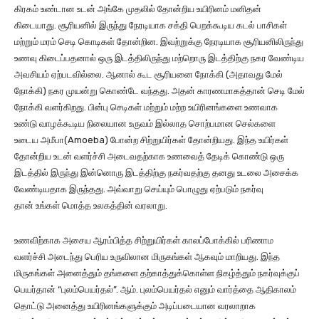
கிரகம் உண்டான உடன் அங்கே முதலில் தோன்றிய உயிரினம் மனிதன்
கிடையாது. சூரியனில் இருந்து நேரடியாக சக்தி பெறக்கூடிய கடல் பாசிகள்
மற்றும் மரம் செடி கொடிகள் தோன்றின. இவற்றுக்கு நேரடியாக சூரியனிலிருந்து
உணவு கிடைப்பதனால் ஒரு இடத்திலிருந்து மற்றொரு இடத்திற்கு நகர வேண்டிய
அவசியம் ஏற்படவில்லை. ஆனால் கூட சூரியனை நோக்கி (அதாவது மேல்
நோக்கி) நகர முயன்று கொண்டே வந்தது. அதன் காரணமாகத்தான் செடி மேல்
நோக்கி வளர்கிறது. பின்பு செடிகள் மற்றும் மற்ற உயிரினங்களை உணவாக
உண்டு வாழக்கூடிய நிலையான உருவம் இல்லாத சொற்பமான செல்களை
உடைய அமீபா(Amoeba) போன்ற சிற்றுயிர்கள் தோன்றியது. இந்த உயிர்கள்
தோன்றிய உடன் வளர்ச்சி அடைவதற்காக உணவைத் தேடிக் கொண்டு ஒரு
இடத்தில் இருந்து இன்னொரு இடத்திற்கு நகர்வதற்கு தனது உடலை அசைக்க
வேண்டியதாக இருந்தது. அவ்வாறு செய்யும் பொழுது ஏற்படும் நகர்வு
தான் உங்கள் மொத்த உலகத்தின் வரலாறு.
உணவிற்காக அசைய ஆரம்பித்த சிற்றுயிர்கள் காலப்போக்கில் பரிணாம
வளர்ச்சி அடைந்து பெரிய உருவிலான மிருகங்கள் ஆகவும் மாறியது. இந்த
மிருகங்கள் அனைத்தும் தங்களை தற்காத்துக்கொள்ள நிகழ்த்தும் நகர்வுக்குப்
பெயர்தான் “புலம்பெயர்தல்”. ஆம். புலம்பெயர்தல் எனும் வார்த்தை ஆதிகாலம்
தொட்டு அனைத்து உயிரினங்களுக்கும் அடிப்படையான வரலாறாக