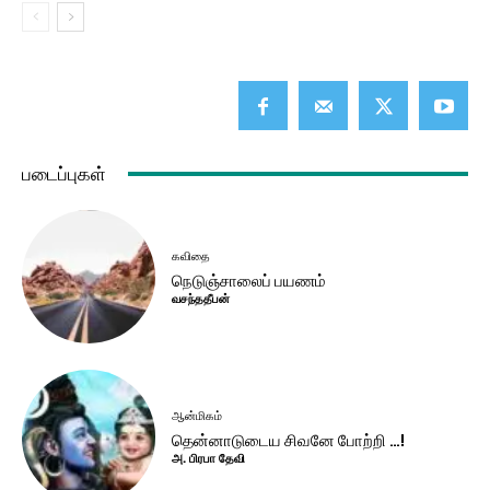
படைப்புகள்
கவிதை
நெடுஞ்சாலைப் பயணம்
வசந்ததீபன்
ஆன்மிகம்
தென்னாடுடைய சிவனே போற்றி …!
அ. பிரபா தேவி