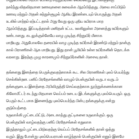
நகர்ந்து விதவிதமான உணவுகளை சுவைக்க ஆரம்பித்தது. அவை சாப்பிடும்
உணவு மற்றும் அதன் சுற்றுச்சூழல் ஆகிய இரண்டையும் பொருத்து அதன்
உடலில் மாற்றம் ஏற்பட்டதால் அது வேறு ஒரு புதிய உயிராக மாற
ஆரம்பித்தது. இப்படித்தான் மனிதன் உட்பட உலகிலுள்ள அனைத்து உயிர்களும்
உண்டானது. கடலுக்குள்ளேயே வாழ முடிந்த சிற்றுயிர் மீனாக
மாறியது. அதுபோலவே தரையில் வாழ முடிந்த உயிர்கள் இரண்டு மற்றும் நான்கு
கால் பிராணிகள் ஆக மாறியது. இது தான் பூமியில் உள்ள உயிர்களின் தொடக்க
வரலாறு. இதற்கு முழு காரணமும் சிற்றுயிர்களின் அசைவு தான்.
தங்களது இனத்தை பெருக்குவதற்காகக் கூட சில பிராணிகள் புலம் பெயர்ந்து
செல்கின்றன. பனிப் பிரதேசங்களில் வாழும் பென்குயின் வருடா வருடம்
தங்களுடைய இனத்தை அபிவிருத்தி செய்வதற்காக நூற்றுக்கணக்கான
கிலோமீட்டர் கடந்து மிதமான வெப்பம் உடைய இடங்களுக்கு புலம்பெயரும். ஒரு
பெரும் கூட்டமாக இணைந்து புலம்பெயர்ந்த பின்பு தங்களுக்கு என்று
குடும்பத்தை
உருவாக்கி முட்டையிட்டு, அடைகாத்து குட்டிகளை உருவாக்கும். ஒரு
பென்குயின் வாழ்வதற்கு பனிப் பிரதேசங்கள் எதுவாக
இருந்தாலும் முட்டையிடுவதற்கு வெப்பப் பிரதேசங்களில் தான் ஒத்து
வரும். இது போன்று புலம்பெயராமல் வாழ்ந்தால் பென்குயின் எனும் இனமே