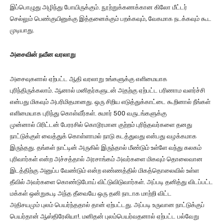
இப்பொழுது அழிந்து போயிருக்கும். நூற்றுக்கணக்கான கிலோ மீட்டர்
செல்லும் பெண்குயினுக்கு இத்தனைக்கும் பறக்கவும், வேகமாக நடக்கவும் கூட
முடியாது.
அசைவின் நவீன வரலாறு
அசைவுகளால் ஏற்பட்ட ஆதி வரலாறு உங்களுக்கு எளிமையாக
புரிந்திருக்கலாம். ஆனால் மனிதர்களுடன் அதற்கு ஏற்பட்ட பரிணாம வளர்ச்சி
என்பது மிகவும் அபரிமிதமானது. ஒரு சிறிய எடுத்துக்காட்டை கூறினால் நீங்கள்
எளிமையாக புரிந்து கொள்வீர்கள். சுமார் 500 வருடங்களுக்கு
முன்னால் பிரிட்டன் பேரரசில் கொடூரமான குற்றம் புரிந்தவர்களை தனது
நாட்டுக்குள் வைத்துக் கொள்ளாமல் நாடு கடத்துவது என்பது வழக்கமாக
இருந்தது. தங்கள் நாட்டின் அருகில் இருந்தால் மீண்டும் உள்ளே வந்து கலகம்
புரிவார்கள் என்ற அச்சத்தால் அரசாங்கம் அவர்களை மிகவும் தொலைவான
இடத்திற்கு அனுப்ப வேண்டும் என்ற எண்ணத்தில் மிகத்தொலைவில் உள்ள
தீவில் அவர்களை கொண்டுபோய் விட்டுவிடுவார்கள். அப்படி தனித்து விடப்பட்ட
மக்கள் ஒன்றுகூடி அந்த தீவையே ஒரு தனி நாடாக மாற்றி விட்ட
அதிசயமும் புலம் பெயர்ந்ததால் தான் ஏற்பட்டது. அப்படி உருவான நாட்டுக்குப்
பெயர்தான் ஆஸ்திரேலியா!. மனிதன் புலம்பெயர்வதனால் ஏற்பட்ட பல்வேறு