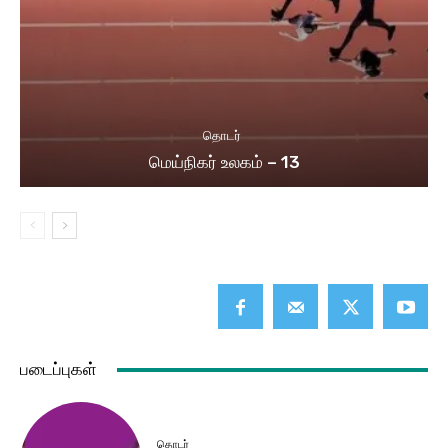
தொடர்
மெய்நிகர் உலகம் – 13
படைப்புகள்
தொடர்