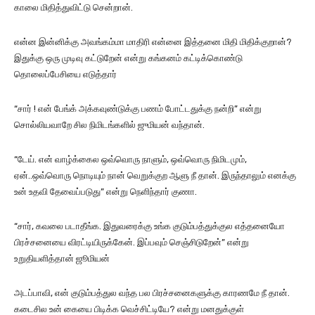
காலை மிதித்துவிட்டு சென்றான்.
என்ன இன்னிக்கு அவங்கம்மா மாதிரி என்னை இத்தனை மிதி மிதிக்குறான்?
இதுக்கு ஒரு முடிவு கட்டுறேன் என்று கங்கனம் கட்டிக்கொண்டு
தொலைப்பேசியை எடுத்தார்
“சார் ! என் பேங்க் அக்கவுண்டுக்கு பணம் போட்டதுக்கு நன்றி” என்று
சொல்லியவாறே சில நிமிடங்களில் ஜுமியன் வந்தான்.
“டேய். என் வாழ்க்கைல ஒவ்வொரு நாளும், ஒவ்வொரு நிமிடமும்,
ஏன்..ஒவ்வொரு நொடியும் நான் வெறுக்குற ஆளு நீ தான். இருந்தாலும் எனக்கு
உன் உதவி தேவைப்படுது” என்று நெளிந்தார் குணா.
“சார், கவலை படாதீங்க. இதுவரைக்கு உங்க குடும்பத்துக்குல எத்தனையோ
பிரச்சனையை விரட்டியிருக்கேன். இப்பவும் செஞ்சிடுறேன்” என்று
உறுதியளித்தான் ஜூமியன்
அடப்பாவி, என் குடும்பத்துல வந்த பல பிரச்சனைகளுக்கு காரணமே நீ தான்.
கடைசில உன் கையை பிடிக்க வெச்சிட்டியே? என்று மனதுக்குள்