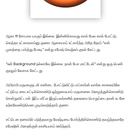
ஆகா !!! சோபால யாரும் இல்லை. இன்னிக்காவது கால் மேல கால் போட்டு,
கெத்தா உட்காரலாம்னு குணா ஆசையாய் உட்கார்ந்த அதே நேரம் “என்
முகத்தை பார்த்து பேசுடி” என்று ரமேஷ் கெஞ்சும் குரல் கேட்டது.
“உன் Background நல்லாவே இல்லை. நான் பேச மாட்டேன்” என்று ஒரு பெண்
குரலும் லேசாக கேட்டது
அபிராமி மருமகளுடன் சண்டை போட்டுவிட்டு பாப்கார்ன் வாங்க காலையிலே
பட்டுப்புடவை கட்டிக்கொண்டு ஒற்றுமையாய் மருமகளை அழைத்துக்கொண்டு
சென்றுவிட்டாள். இப்ப வீட்ல இருப்பவர்களில் தலைமை பொறுப்பை தான் உடனே
ஏற்கவேண்டுமென முடிவெடுத்தார் குணா.
சட்டென தரையில் படுத்தவாறு வேஷ்டியை போர்த்திக்கொண்டு தவழ்ந்தவாறே
ரமேஷின் அறைக்குள் ரகசியமாய் ஊர்ந்தார்.