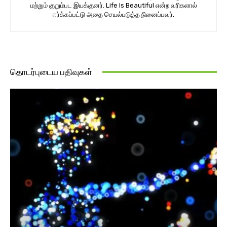
மற்றும் குறும்பட இயக்குனர். Life Is Beautiful என்ற வரிகளால்
ஈர்க்கப்பட்டு அதை செயல்படுத்த நினைப்பவர்.
தொடர்புடைய பதிவுகள்