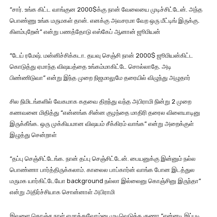
“சார். உங்க கிட்ட வாங்குன 2000$க்கு நான் வேலையை முடிச்சிட்டேன். அந்த
பொண்ணு உங்க மருமகள் தான். எனக்கு அவசரமா வேற ஒரு மீட்டிங் இருக்கு.
கிளம்புறேன்” என்று பணத்தோடு எஸ்கேப் ஆனான் ஜூமியன்
“டேய் ரமேஷ். மன்னிச்சிக்கடா. தயவு செஞ்சி நான் 2000$ ஜூமியன்கிட்ட
கொடுத்து ஏமாந்த விஷயத்தை உங்கம்மாகிட்டே சொல்லாதே. அடி
பிண்ணிடுவா” என்று இந்த முறை நிஜமாலுமே தரையில் விழுந்து அழுதார்
சில நிமிடங்களில் வேகமாக கதவை திறந்து வந்த அபிராமி நின்று 2 முறை
கணவனை மிதித்து “என்னங்க சின்ன குழந்தை மாதிரி தரைல விளையாடினு
இருக்கீங்க. ஒரு முக்கியமான விஷயம் சீக்கிரம் வாங்க” என்று அறைக்குள்
இழுத்து சென்றாள்
“தப்பு செஞ்சிட்டேங்க. நான் தப்பு செஞ்சிட்டேன். பையனுக்கு இன்னும் நல்ல
பொண்ணா பார்த்திருக்கலாம். காலைல பாப்கார்ன் வாங்க போன இடத்துல
மருமக யார்கிட்டேயோ background நல்லா இல்லைனு கொஞ்சினு இருந்தா”
என்று அதிர்ச்சியாக சொன்னாள் அபிராமி
இவளை கொஞ்ச நாள் ஏமாத்துவோம்னு முடிவெடுத்த குணா “என்னடி இப்படி