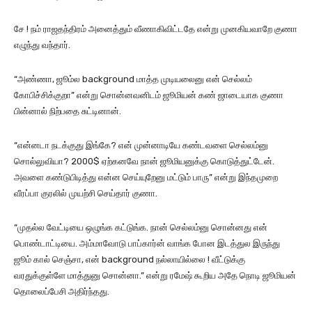
சே ! நம் ராஜதந்திரம் அனைத்தும் வீணாகிவிட்டதே என்று முனகியவாறே குணா
எழுந்து வந்தார்.
“அண்ணா, ஜூம்ல background மாத்த முடியலைனு என் செல்லம்
கோபிச்சிக்குறா” என்று சொன்னவனிடம் ஜூமியன் கண் ஜாடையாக குணா
பின்னால் நிற்பதை சுட்டினான்.
“என்னடா நடக்குது இங்கே? என் முன்னாடியே கண்டவளை செல்லம்னு
சொல்லுவியா? 2000$ ஏற்கனவே நான் ஜூமியனுக்கு கொடுத்துட்டேன்.
அவளை கண்டுபிடித்து என்ன செய்யுறேனு மட்டும் பாரு” என்று இந்தமுறை
வீரப்பா குரலில் முயற்சி செய்தார் குணா.
“முதல்ல வேட்டியை ஒழுங்க கட்டுங்க. நான் செல்லம்னு சொன்னது என்
பொண்டாட்டியை. அம்மாவோடு பாப்கார்ன் வாங்க போன இடத்துல இருந்து
ஜூம் கால் செஞ்சா, என் background நல்லாயில்லை ! வீட்டுக்கு
வரதுக்குள்ளே மாத்துனு சொன்னா.” என்று ரமேஷ் கூறிய அதே நொடி ஜூமியன்
தொலைப்பேசி அதிர்ந்தது.