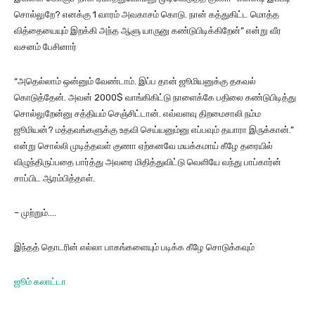
சொல்லுறே? எனக்கு 1 வாரம் அவகாசம் கொடு. நான் கத்துகிட்ட மொத்த
வித்தையையும் இறக்கி அந்த ஆளு யாருனு கண்டுபிடிக்கிறேன்” என்று வீர
வசனம் பேசினார்
“அதெல்லாம் ஒன்னும் வேண்டாம். இப்ப தான் ஜூமியனுக்கு தகவல்
கொடுத்தேன். அவன் 2000$ வாங்கிகிட்டு நாளைக்கே பதிலை கண்டுபிடித்து
சொல்லுறேன்னு சத்தியம் செஞ்சிட்டான். எவ்வளவு திறமைசாலி நம்ம
ஜூமியன்? மத்தவங்களுக்கு உதவி செய்யனும்னு எப்பவும் தயாரா இருக்கான்.”
என்று சொல்லி முடித்தவள் குணா ஏற்கனவே மயக்கமாய் கீழே தரையில்
விழுந்திருப்பதை பார்த்து அவரை மிதித்துவிட்டு வெளியே வந்து பாப்கார்ன்
சாப்பிட ஆரம்பித்தாள்.
– முற்றும்….
இந்தத் தொடரின் எல்லா பாகங்களையும் படிக்க கீழே சொடுக்கவும்
ஜூம் கலாட்டா