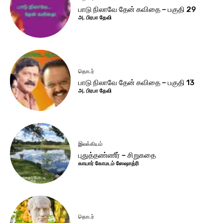
பாடு நிலாவே தேன் கவிதை – பகுதி 29
அ. பிரபா தேவி
தொடர்
பாடு நிலாவே தேன் கவிதை – பகுதி 13
அ. பிரபா தேவி
இலக்கியம்
புதுத்தண்ணீர் – சிறுகதை
காயார் கோமடம் ஸேஷாத்ரி
தொடர்