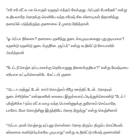
“சரி சரி வீட்ல பல பொருள் உருளும் சத்தம் கேக்குது. அப்புறம் பேசுறேன்” என்று
கூறியவாறே அறைக்கு வெளியே வந்த ரமேஷ் சில வினாடிகள் நிதானித்து
தரையில் படுத்திருந்த குணாவை 2 முறை மிதித்தான்.
“ஓ அப்பா நீங்களா? தரையை குனிந்து துடைக்கமுடியலைனு புது ஐடியாவா?
உருண்டு உருண்டு துடைக்குறீங்க. சூப்பர்” என்று கூறிவிட்டு சோபாவில்
அமர்ந்தான்
“டேய், நீ செஞ்ச தப்பு எனக்கு தெரியாதுனு நினைக்குறியா?” என்று வேஷ்டியை
சரியாக கட்டிக்கொண்டே கேட்டார் குணா
“அடடா மறந்துட்டேன். காபி கொஞ்சம் கீழே ஊத்திட்டேன். அதையும்
துடைச்சிடுங்க” என்றவனின் கையை இறுக்கமாய் பிடித்துக்கொண்டு “டேய் !
புரிஞ்சிக்க ! நம்ம வீட்ல வாழ வந்த பொண்ணுக்கு துரோகம் செய்யாதே.
யாரோடவோ கொஞ்சினு இருந்தியே அதை நிறுத்து” என்று கெஞ்சினார்
“அப்பா, நான் செஞ்சது தப்புனு சொன்னா அதை திரும்ப திரும்ப செய்வேன்.
உங்களால கண்டுபிடிக்கவே முடியாது” என்று கூறிவிட்டு ரமேஷ் குணாவின்