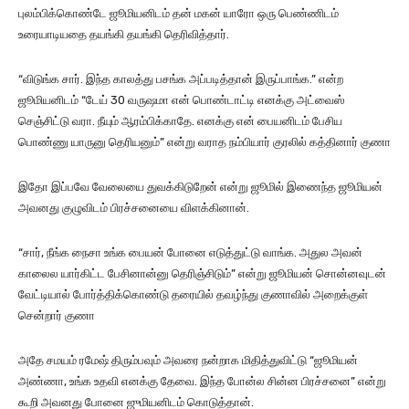
புலம்பிக்கொண்டே ஜூமியனிடம் தன் மகன் யாரோ ஒரு பெண்ணிடம்
உரையாடியதை தயங்கி தயங்கி தெரிவித்தார்.
“விடுங்க சார். இந்த காலத்து பசங்க அப்படித்தான் இருப்பாங்க.” என்ற
ஜூமியனிடம் “டேய் 30 வருஷமா என் பொண்டாட்டி எனக்கு அட்வைஸ்
செஞ்சிட்டு வரா. நீயும் ஆரம்பிக்காதே. எனக்கு என் பையனிடம் பேசிய
பொண்ணு யாருனு தெரியனும்” என்று வராத நம்பியார் குரலில் கத்தினார் குணா
இதோ இப்பவே வேலையை துவக்கிடுறேன் என்று ஜூமில் இணைந்த ஜூமியன்
அவனது குழுவிடம் பிரச்சனையை விளக்கினான்.
“சார், நீங்க நைசா உங்க பையன் போனை எடுத்துட்டு வாங்க. அதுல அவன்
காலைல யார்கிட்ட பேசினான்னு தெரிஞ்சிடும்” என்று ஜூமியன் சொன்னவுடன்
வேட்டியால் போர்த்திக்கொண்டு தரையில் தவழ்ந்து குணாவில் அறைக்குள்
சென்றார் குணா
அதே சமயம் ரமேஷ் திரும்பவும் அவரை நன்றாக மிதித்துவிட்டு “ஜூமியன்
அண்ணா, உங்க உதவி எனக்கு தேவை. இந்த போன்ல சின்ன பிரச்சனை” என்று
கூறி அவனது போனை ஜுமியனிடம் கொடுத்தான்.