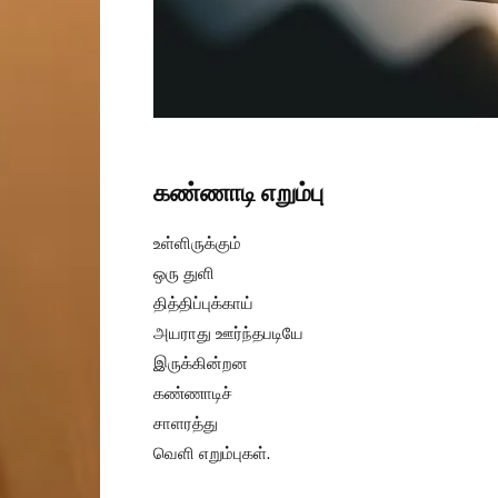
கண்ணாடி எறும்பு
உள்ளிருக்கும்
ஒரு துளி
தித்திப்புக்காய்
அயராது ஊர்ந்தபடியே
இருக்கின்றன
கண்ணாடிச்
சாளரத்து
வெளி எறும்புகள்.