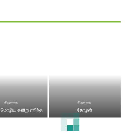
சிறுகதை
சிறுகதை
 மொழிய களிறு எறிந்த
தோழன்