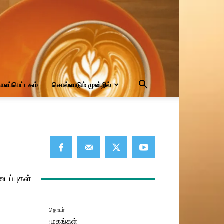
ாலப்பெட்டகம்
சொல்லாடும் முன்றில்
டைப்புகள்
தொடர்
முகங்கள்