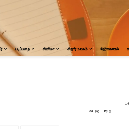
்
படிப்பறை
சினிமா
சிறார் உலகம்
நேர்காணல்
க
ப
90
0